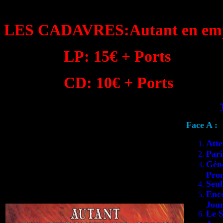
LES CADAVRES:Autant en empo
LP: 15€ + Ports
CD: 10€ + Ports
Face A
:
Atte
Pari
Gén
Pro
Seul
Enc
Jou
Le S