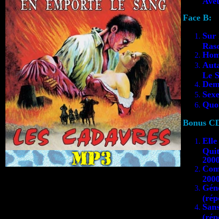
Ave
Face B:
Sur 
Raso
Hom
Aut
Le 
Dema
Sex
Quo
Bonus CD
Elle
Quit
2000
Coma
2000
Géné
(rép
Sans
(rép