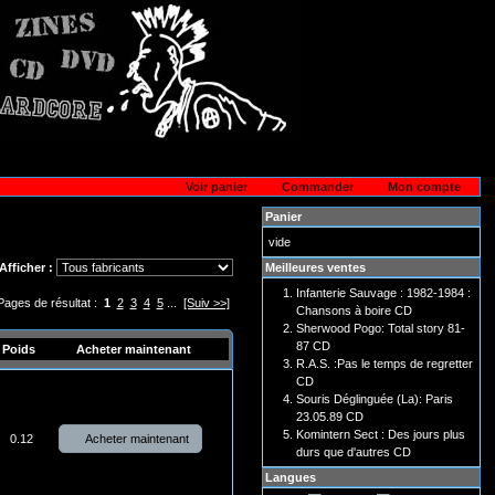
Voir panier
Commander
Mon compte
Panier
vide
Meilleures ventes
Afficher :
Infanterie Sauvage : 1982-1984 :
Pages de résultat :
1
2
3
4
5
...
[Suiv >>]
Chansons à boire CD
Sherwood Pogo: Total story 81-
87 CD
Poids
Acheter maintenant
R.A.S. :Pas le temps de regretter
CD
Souris Déglinguée (La): Paris
23.05.89 CD
Komintern Sect : Des jours plus
Acheter maintenant
0.12
durs que d'autres CD
Langues