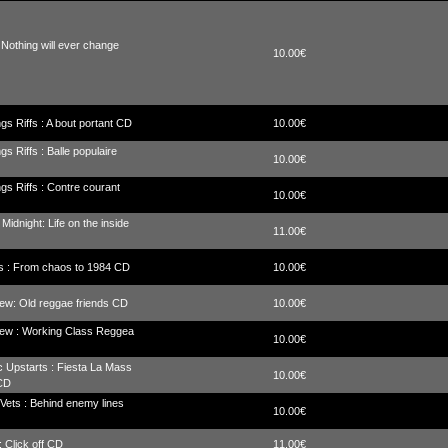
 Nothing will ever change
10.00€
gs Riffs : A bout portant CD
10.00€
gs Riffs : Balle populaire
10.00€
gs Riffs : Contre courant
10.00€
 Midnight: Life on the inside
11.00€
s : From chaos to 1984 CD
10.00€
ew: Old reggae friends CD
10.00€
rew : Working Class Reggea
10.00€
c Upstarts : Fiesta La Mass
10.00€
CD
Vets : Behind enemy lines
10.00€
: Click off CD
11.00€