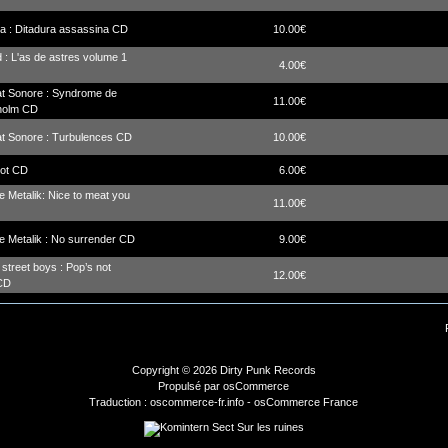
a : Ditadura assassina CD
10.00€
d : L'as de astres volume 1
4.00€
at Sonore : Syndrome de
11.00€
holm CD
at Sonore : Turbulences CD
10.00€
iot CD
6.00€
 Metalik: Nice to meat you
11.00€
 Metalik : No surrender CD
9.00€
street boys : Pop’s not
12.00€
CD
Copyright © 2026
Dirty Punk Records
Propulsé par
osCommerce
Traduction : oscommerce-fr.info -
osCommerce France