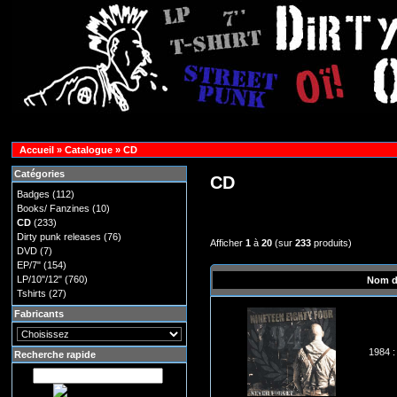
Accueil
»
Catalogue
»
CD
Catégories
CD
Badges
(112)
Books/ Fanzines
(10)
CD
(233)
Dirty punk releases
(76)
Afficher
1
à
20
(sur
233
produits)
DVD
(7)
EP/7"
(154)
LP/10"/12"
(760)
Nom d
Tshirts
(27)
Fabricants
1984 :
Recherche rapide