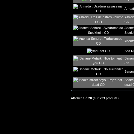
Armad
Astroi
CD
Attent
Stock
Attent
Bad R
Banane
CD
Banane
Becks 
dead 
Afficher
1
à
20
(sur
233
produits)