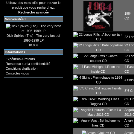
Utilisez des mots-clés pour trouver le
produit que vous recherchez.
Recherche avancée
1984 :
CD
Nouveautés ?
Dick Spikies (The) : The very best of
22 Lon
1998-1999 LP
18.00€
22 Lon
CD
Informations
22 Lon
Expédition & retours
CD
Remarque sur la confidentialité
4 Past
Conditions d'utilisation
CD
Contactez-nous
4 Skin
8°6 Cr
8°6 C
CD
Angeli
2016 
Angry 
CD
Argies