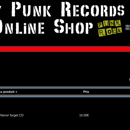
u produit +
Prix
 Never forget CD
10.00€