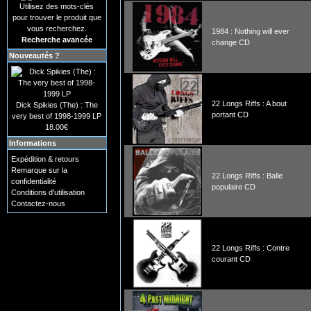
Utilisez des mots-clés
pour trouver le produit que
vous recherchez.
1984 : Nothing will ever
Recherche avancée
change CD
Nouveautés ?
22 Longs Riffs : A bout
Dick Spikies (The) : The
portant CD
very best of 1998-1999 LP
18.00€
Informations
Expédition & retours
Remarque sur la
22 Longs Riffs : Balle
confidentialité
populaire CD
Conditions d'utilisation
Contactez-nous
22 Longs Riffs : Contre
courant CD