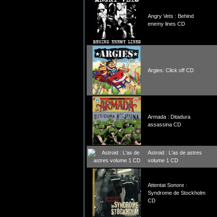
Angry Vets : Behind
enemy lines CD
Argies: Click off CD
Armada : Ditadura
assassina CD
Astroid : L'as de astres
volume 1 CD
Attentat Sonore :
Syndrome de Stockholm
CD