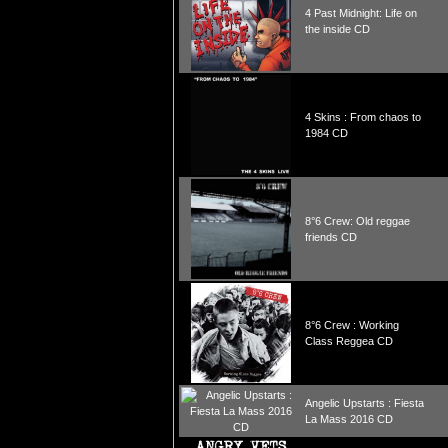
4 Past Midnight: Life on
the inside CD
4 Skins : From chaos to
1984 CD
8°6 Crew: Old reggae
friends CD
8°6 Crew : Working
Class Reggea CD
Angelic Upstarts : Fiesta
La Mass 2016 CD