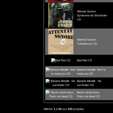
Attentat Sonore :
Syndrome de Stockholm
CD
Attentat Sonore :
Turbulences CD
Bad Riot CD
Banane Metalik: Nice to
meat you CD
Banane Metalik : No
surrender CD
Becks street boys :
Pop’s not dead CD
Afficher
1
à
20
(sur
233
produits)