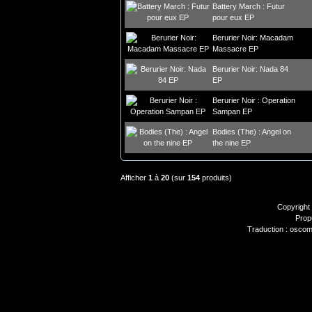
Battery March : Futur
pour eux EP
Berurier Noir: Macadam
Massacre EP
Berurier Noir: Nada 84
EP
Berurier Noir : Operation
Sampan EP
Bodies (The) : Angel on
the nine EP
Afficher
1
à
20
(sur
154
produits)
Copyright
Prop
Traduction : oscom