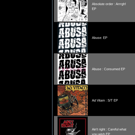
Absolute order : Arrrgh!
EP
Abuse: EP
Abuse : Consumed EP
Ad Vitam : S/T EP
Ain't right : Careful what
you wish EP