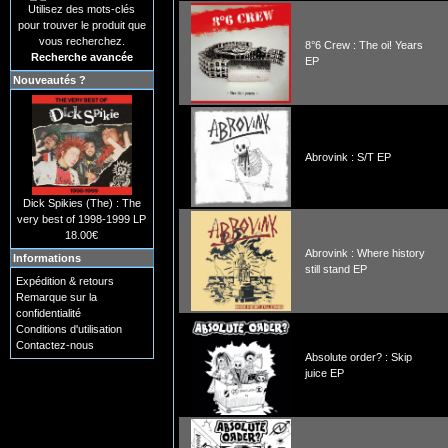
Utilisez des mots-clés
pour trouver le produit que
vous recherchez.
8°6 Crew : The oi! Years
Recherche avancée
EP
Nouveautés ?
Abrovink : S/T EP
Dick Spikies (The) : The
very best of 1998-1999 LP
18.00€
Abrovink : Where history
Informations
still stand EP
Expédition & retours
Remarque sur la
confidentialité
Conditions d'utilisation
Contactez-nous
Absolute order? : Skip
juice EP