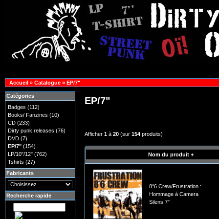
Accueil
»
Catalogue
»
EP/7"
Catégories
EP/7"
Badges
(112)
Books/ Fanzines
(10)
CD
(233)
Dirty punk releases
(76)
Afficher
1
à
20
(sur
154
produits)
DVD
(7)
EP/7"
(154)
LP/10"/12"
(762)
Nom du produit +
Tshirts
(27)
Fabricants
8°6 Crew/Frustration :
Hommage à Camera
Recherche rapide
Silens 7"