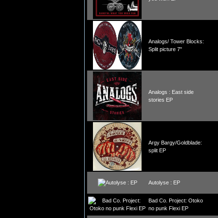
Analogs/ Tower Blocks:
Split picture 7"
Analogs : East side
stories EP
Argy Bargy/Goldblade:
split EP
Autolyse : EP
Bad Co. Project: Otoko
no punk Flexi EP