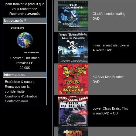
pour trouver le produit que
vous recherchez.
Recherche avancée
Clash’s London calling
DVD
Nouveautés ?
Inner Terrestrials: Live in
Auxerre DVD
Conflict : This much
remains LP
22.00€
Informations
KOB vs Mad Butcher
Expédition & retours
DVD
Remarque sur la
confidentialité
Conditions d'utilisation
Contactez-nous
Lower Class Brats: This
is real DVD + CD