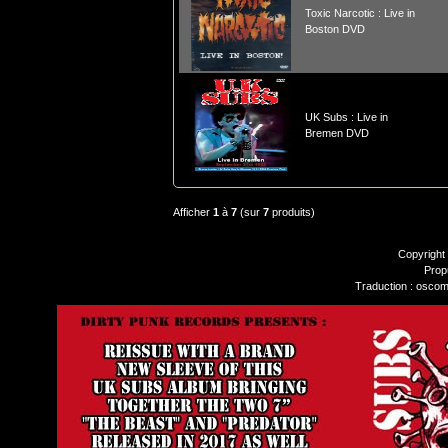
Toxic Narcotic : Live in
Boston DVD
UK Subs : Live in
Bremen DVD
Afficher
1
à
7
(sur
7
produits)
Copyright
Prop
Traduction : oscom