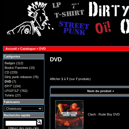
Accueil
»
Catalogue
»
DVD
Catégories
DVD
Badges
(112)
Books/ Fanzines
(10)
CD
(233)
Dirty punk releases
(76)
Afficher
1
à
7
(sur
7
produits)
DVD
(7)
EP/7"
(154)
LP/10"/12"
(762)
Nom du produit +
Tshirts
(27)
Fabricants
Clash : Rude Boy DVD
Recherche rapide
Utilisez des mots-clés