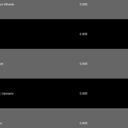
ive Wheels
0.80€
0.80€
ott
0.80€
c Upstarts
0.80€
te
0.80€