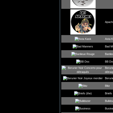
Apache
Asta 
Bad M
Banli
BB Do
Beruri
détra
Beruri
Blitz
Briefs 
Bulldo
Busin