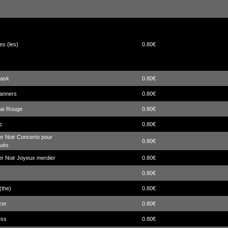
s (les)
0.80€
Kask
0.80€
anners
0.80€
eue Rouge
0.80€
c
0.80€
er Noir Concerto pour
0.80€
qués
er Noir Joyeux merdier
0.80€
0.80€
(the)
0.80€
zer
0.80€
ess
0.80€