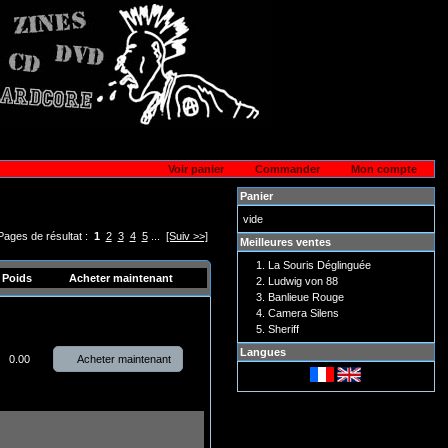
Voir panier
Commander
Mon compte
Panier
vide
Pages de résultat :
1
2
3
4
5
...
[Suiv >>]
Meilleures ventes
La Souris Déglinguée
Poids
Acheter maintenant
Ludwig von 88
Banlieue Rouge
Camera Silens
Sheriff
Langues
Acheter maintenant
0.00