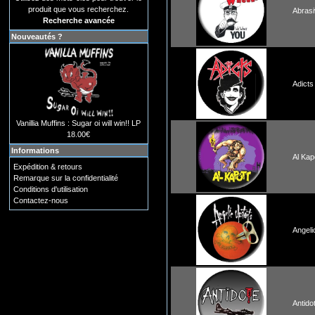
produit que vous recherchez.
Abras
Recherche avancée
Nouveautés ?
Adicts
Vanillia Muffins : Sugar oi will win!! LP
18.00€
Informations
Al Kap
Expédition & retours
Remarque sur la confidentialité
Conditions d'utilisation
Contactez-nous
Angeli
Antido