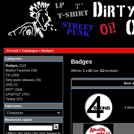
Accueil
»
Catalogue
»
Badges
Catégories
Badges
Badges
(112)
Books/ Fanzines
(10)
Afficher
1
à
20
(sur
112
produits)
CD
(233)
Dirty punk releases
(76)
Nom d
DVD
(7)
EP/7"
(154)
LP/10"/12"
(757)
Tshirts
(27)
Fabricants
4 Skin
Recherche rapide
Utilisez des mots-clés pour trouver le