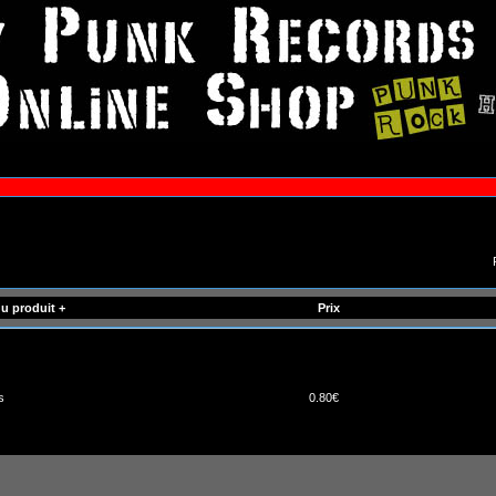
u produit +
Prix
s
0.80€