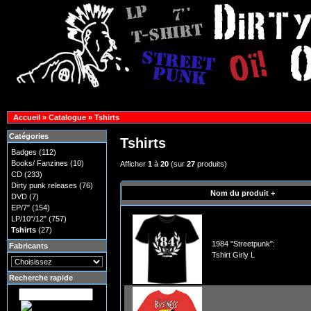
Accueil
»
Catalogue
»
Tshirts
Catégories
Tshirts
Badges
(112)
Books/ Fanzines
(10)
Afficher
1
à
20
(sur
27
produits)
CD
(233)
Dirty punk releases
(76)
Nom du produit +
DVD
(7)
EP/7"
(154)
LP/10"/12"
(757)
Tshirts
(27)
1984 "Streetpunk":
Fabricants
Tshirt Girly L
Recherche rapide