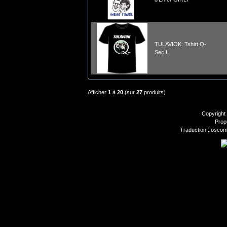
TULAVIOK: Tshirt Q-
Sec L
Afficher
1
à
20
(sur
27
produits)
Copyright
Prop
Traduction : oscom