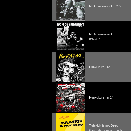
No Government : n°55
No Government :
n°56/57
Punkulture : n°13
Punkulture : n°14
Tulaviok is not Dead
(Livre de Loulou Laviok)