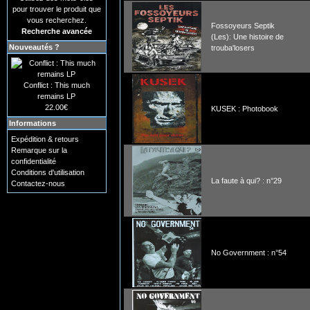
pour trouver le produit que
vous recherchez.
Fossoyeurs Septik
Recherche avancée
(Les): Une histoire de
Nouveautés ?
trouba'losers
Conflict : This much
remains LP
22.00€
KUSEK : Photobook
Informations
Expédition & retours
Remarque sur la
confidentialité
Conditions d'utilisation
La faute à qui? : n°29
Contactez-nous
No Government : n°54