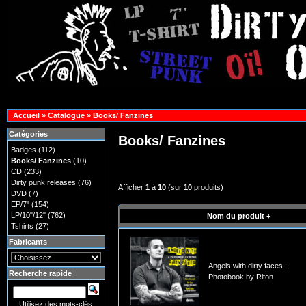
Accueil
»
Catalogue
»
Books/ Fanzines
Catégories
Books/ Fanzines
Badges
(112)
Books/ Fanzines
(10)
CD
(233)
Dirty punk releases
(76)
Afficher
1
à
10
(sur
10
produits)
DVD
(7)
EP/7"
(154)
LP/10"/12"
(762)
Nom du produit +
Tshirts
(27)
Fabricants
Angels with dirty faces :
Recherche rapide
Photobook by Riton
Utilisez des mots-clés