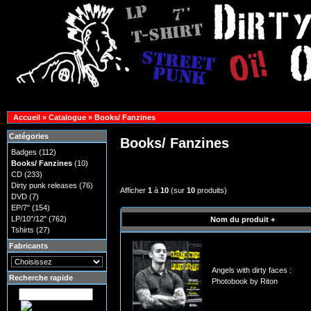
Accueil
»
Catalogue
»
Books/ Fanzines
Catégories
Books/ Fanzines
Badges
(112)
Books/ Fanzines
(10)
CD
(233)
Dirty punk releases
(76)
Afficher
1
à
10
(sur
10
produits)
DVD
(7)
EP/7"
(154)
LP/10"/12"
(762)
Nom du produit +
Tshirts
(27)
Fabricants
Angels with dirty faces :
Recherche rapide
Photobook by Riton