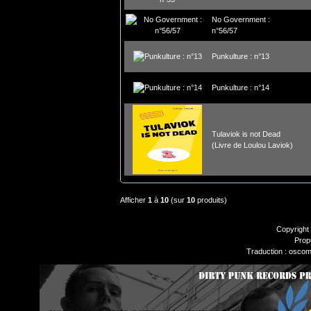
No Government :
n°56/57
Punkulture : n°13
Punkulture : n°14
Tulaviok is not Dead
(Livre de Loulou Laviok)
Afficher
1
à
10
(sur
10
produits)
Copyright
Prop
Traduction : oscom