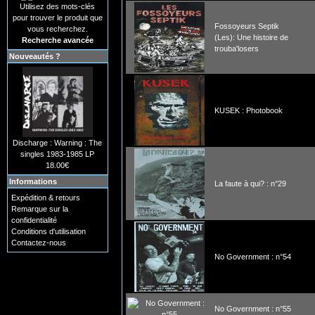
Utilisez des mots-clés
pour trouver le produit que
Fossoyeurs Septik
vous recherchez.
(Les): Une histoire de
Recherche avancée
trouba'losers
Nouveautés ?
KUSEK : Photobook
Discharge : Warning : The
singles 1983-1985 LP
18.00€
Informations
La faute à qui? : n°29
Expédition & retours
Remarque sur la
confidentialité
Conditions d'utilisation
Contactez-nous
No Government : n°54
No Government : n°55