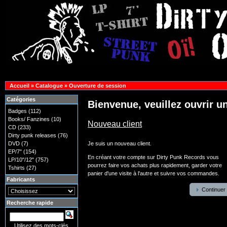
Accueil
»
Catalogue
»
Ouverture de session
Catégories
Bienvenue, veuillez ouvrir u
Badges
(112)
Books/ Fanzines
(10)
Nouveau client
CD
(233)
Dirty punk releases
(76)
DVD
(7)
Je suis un nouveau client.
EP/7"
(154)
En créant votre compte sur Dirty Punk Records vous
LP/10"/12"
(757)
pourrez faire vos achats plus rapidement, garder votre
Tshirts
(27)
panier d'une visite à l'autre et suivre vos commandes.
Fabricants
Continuer
Recherche rapide
Utilisez des mots-clés