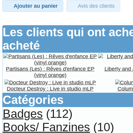
Ajouter au panier
Avis des clients
Les clients qui ont ach
acheté
Partisans (Les) : Rêves d'enfance EP
Liberty and 
(vinyl orange)
Docteur Destroy : Live in studio mLP
Columb
Catégories
Badges
(112)
Books/ Fanzines
(10)