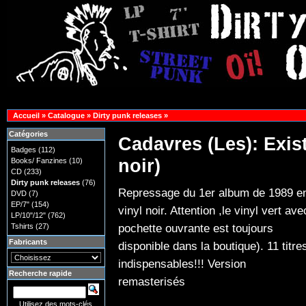
Accueil
»
Catalogue
»
Dirty punk releases
»
Catégories
Cadavres (Les): Exis
Badges
(112)
noir)
Books/ Fanzines
(10)
CD
(233)
Dirty punk releases
(76)
Repressage du 1er album de 1989 e
DVD
(7)
EP/7"
(154)
vinyl noir. Attention ,le vinyl vert ave
LP/10"/12"
(762)
pochette ouvrante est toujours
Tshirts
(27)
Fabricants
disponible dans la boutique). 11 titre
indispensables!!! Version
Recherche rapide
remasterisés
Utilisez des mots-clés