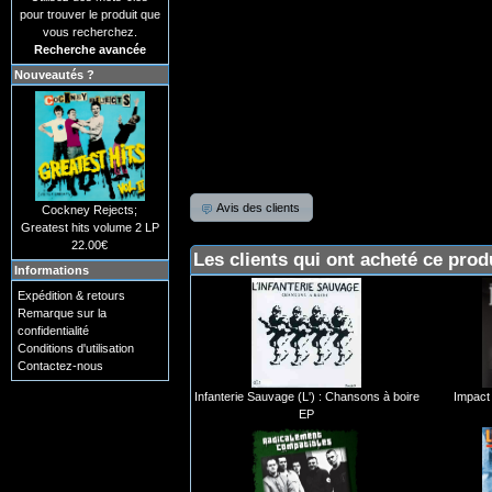
pour trouver le produit que
vous recherchez.
Recherche avancée
Nouveautés ?
Avis des clients
Cockney Rejects;
Greatest hits volume 2 LP
22.00€
Les clients qui ont acheté ce prod
Informations
Expédition & retours
Remarque sur la
confidentialité
Conditions d'utilisation
Contactez-nous
Infanterie Sauvage (L') : Chansons à boire
Impact 
EP