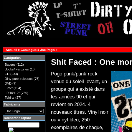
Accueil
»
Catalogue
»
Joe Pogo
»
Catégories
Shit Faced : One mor
Badges
(112)
Books/ Fanzines
(10)
Pogo punk/punk rock
CD
(233)
Dirty punk releases
(76)
venue du soleil levant, un
DVD
(7)
groupe qui a existé dans
EP/7"
(154)
LP/10"/12"
(760)
les années 90 et qui
Tshirts
(27)
revient en 2024. 4
Fabricants
nouveaux titres, Vinyl noir
Recherche rapide
ou vinyl bleu, 250
exemplaires de chaque,