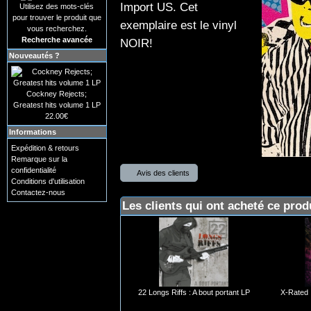
Import US. Cet
Utilisez des mots-clés
pour trouver le produit que
exemplaire est le vinyl
vous recherchez.
Recherche avancée
NOIR!
Nouveautés ?
Cockney Rejects;
Greatest hits volume 1 LP
22.00€
Informations
Expédition & retours
Remarque sur la
confidentialité
Avis des clients
Conditions d'utilisation
Contactez-nous
Les clients qui ont acheté ce prod
22 Longs Riffs : A bout portant LP
X-Rated 