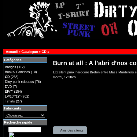
Accueil
»
Catalogue
»
CD
»
Catégories
Burn at all : A l’abri d’nos 
Badges
(112)
Books/ Fanzines
(10)
Excellent punk hardcore Breton entre Mass Murderers e
CD
(233)
mortel, 12 titres.
Dirty punk releases
(76)
DVD
(7)
EP/7"
(154)
LP/10"/12"
(762)
Tshirts
(27)
Fabricants
Recherche rapide
Avis des clients