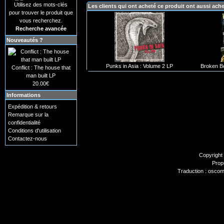
Utilisez des mots-clés
Les clients qui ont acheté ce produit ont aussi ach
pour trouver le produit que
vous recherchez.
Recherche avancée
Nouveautés ?
Punks in Asia : Volume 2 LP
Broken Bo
Conflict : The house that
man built LP
20.00€
Informations
Expédition & retours
Remarque sur la
confidentialité
Conditions d'utilisation
Contactez-nous
Copyright
Prop
Traduction : oscom