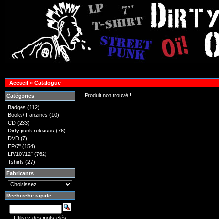
Accueil
»
Catalogue
Produit non trouvé !
Catégories
Badges
(112)
Books/ Fanzines
(10)
CD
(233)
Dirty punk releases
(76)
DVD
(7)
EP/7"
(154)
LP/10"/12"
(762)
Tshirts
(27)
Fabricants
Recherche rapide
Utilisez des mots-clés