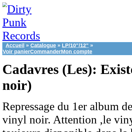
Accueil
»
Catalogue
»
LP/10"/12"
»
Voir panier
Commander
Mon compte
Cadavres (Les): Exist
noir)
Repressage du 1er album d
vinyl noir. Attention ,le vi