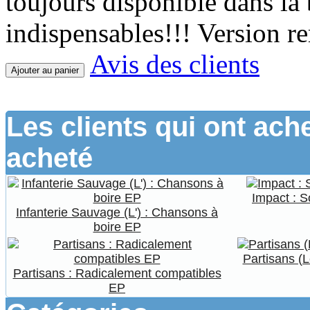
toujours disponible dans la 
indispensables!!! Version r
Avis des clients
Ajouter au panier
Les clients qui ont ach
acheté
Impact : S
Infanterie Sauvage (L') : Chansons à
boire EP
Partisans (
Partisans : Radicalement compatibles
EP