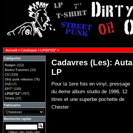
Accueil
»
Catalogue
»
LP/10"/12"
»
Catégories
Cadavres (Les): Auta
Badges
(112)
LP
Books/ Fanzines
(10)
CD
(233)
Dirty punk releases
(76)
Pour la 1ere fois en vinyl, pressage
DVD
(7)
EP/7"
(155)
du 4eme album studio de 1996, 12
LP/10"/12"
(757)
titres et une superbe pochette de
Tshirts
(27)
Fabricants
Chester
Recherche rapide
Utilisez des mots-clés