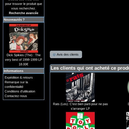
pour trouver le produit que
vous recherchez.
Recherche avancée
Nouveautés ?
Avis des clients
Dick Spikies (The) : The
very best of 1998-1999 LP
18.00€
Les clients qui ont acheté ce prod
Informations
Expédition & retours
Remarque sur la
confidentialité
Conditions d'utilisation
Contactez-nous
Rats (Les): C'est bien parti pour ne pas
s'arranger LP