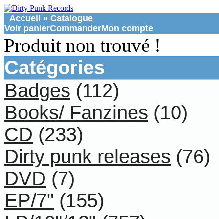
Accueil
»
Catalogue
Voir panier
Commander
Mon compte
Produit non trouvé !
Catégories
Badges
(112)
Books/ Fanzines
(10)
CD
(233)
Dirty punk releases
(76)
DVD
(7)
EP/7"
(155)