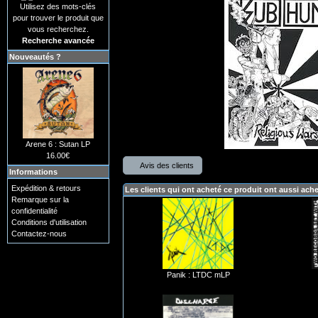
Utilisez des mots-clés
pour trouver le produit que
vous recherchez.
Recherche avancée
Nouveautés ?
Arene 6 : Sutan LP
16.00€
Avis des clients
Informations
Expédition & retours
Les clients qui ont acheté ce produit ont aussi ach
Remarque sur la
confidentialité
Conditions d'utilisation
Contactez-nous
Panik : LTDC mLP