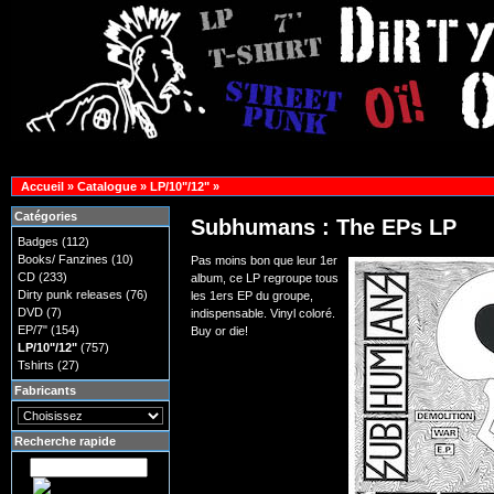
Accueil
»
Catalogue
»
LP/10"/12"
»
Catégories
Subhumans : The EPs LP
Badges
(112)
Books/ Fanzines
(10)
Pas moins bon que leur 1er
CD
(233)
album, ce LP regroupe tous
Dirty punk releases
(76)
les 1ers EP du groupe,
DVD
(7)
indispensable. Vinyl coloré.
EP/7"
(154)
Buy or die!
LP/10"/12"
(757)
Tshirts
(27)
Fabricants
Recherche rapide