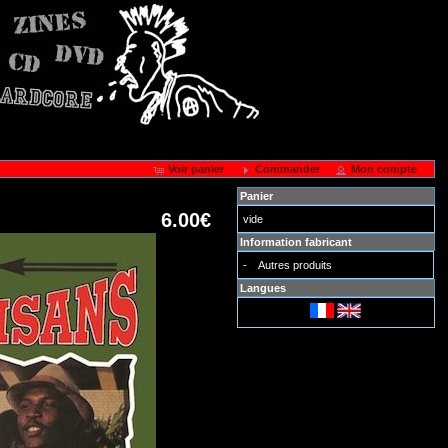
Voir panier
Commander
Mon compte
Panier
6.00€
vide
Information fabricant
-
Autres produits
Langues