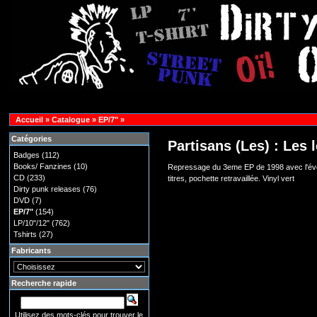
Accueil
»
Catalogue
»
EP/7"
»
Catégories
Partisans (Les) : Les 
Badges
(112)
Books/ Fanzines
(10)
Repressage du 3eme EP de 1998 avec l'évol
CD
(233)
titres, pochette retravaillée. Vinyl vert
Dirty punk releases
(76)
DVD
(7)
EP/7"
(154)
LP/10"/12"
(762)
Tshirts
(27)
Fabricants
Recherche rapide
Utilisez des mots-clés pour trouver le