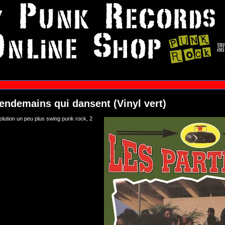
lendemains qui dansent (Vinyl vert)
ution un peu plus swing punk rock, 2