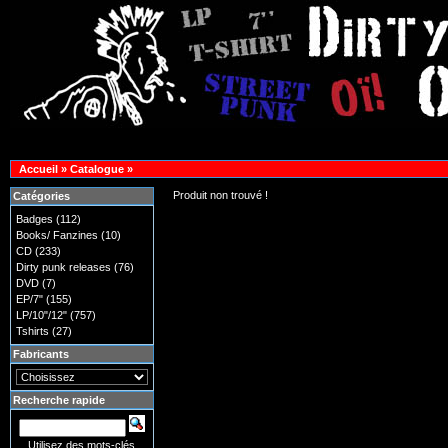
Accueil
»
Catalogue
»
Produit non trouvé !
Catégories
Badges
(112)
Books/ Fanzines
(10)
CD
(233)
Dirty punk releases
(76)
DVD
(7)
EP/7"
(155)
LP/10"/12"
(757)
Tshirts
(27)
Fabricants
Recherche rapide
Utilisez des mots-clés