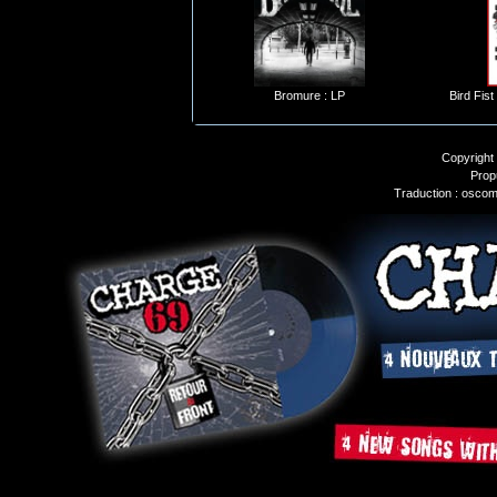
Bromure : LP
Bird Fist
Copyright
Prop
Traduction : oscom