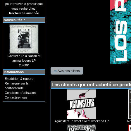
pour trouver le produit que
vous recherchez.
Recherche avancée
Nouveautés ?
Conflict : To a Nation of
animal lovers LP
20.00€
Avis des clients
Informations
Expédition & retours
Remarque sur la
Les clients qui ont acheté ce prod
confidentialité
Conditions d'utilisation
Contactez-nous
Againsters : Sweet sweet weekend LP
No