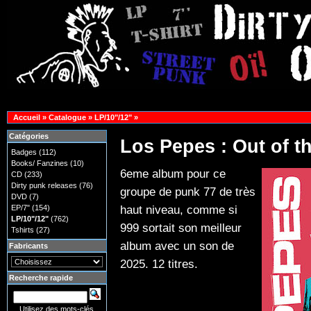
Accueil
»
Catalogue
»
LP/10"/12"
»
Catégories
Los Pepes : Out of t
Badges
(112)
Books/ Fanzines
(10)
6eme album pour ce
CD
(233)
Dirty punk releases
(76)
groupe de punk 77 de très
DVD
(7)
haut niveau, comme si
EP/7"
(154)
LP/10"/12"
(762)
999 sortait son meilleur
Tshirts
(27)
album avec un son de
Fabricants
2025. 12 titres.
Recherche rapide
Utilisez des mots-clés