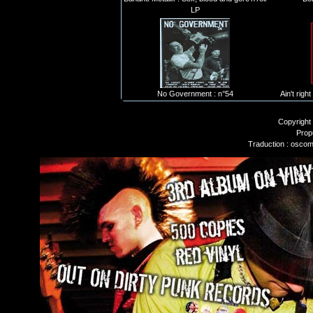
LP
No Government : n°54
Ain't righ
Copyright
Prop
Traduction : oscom