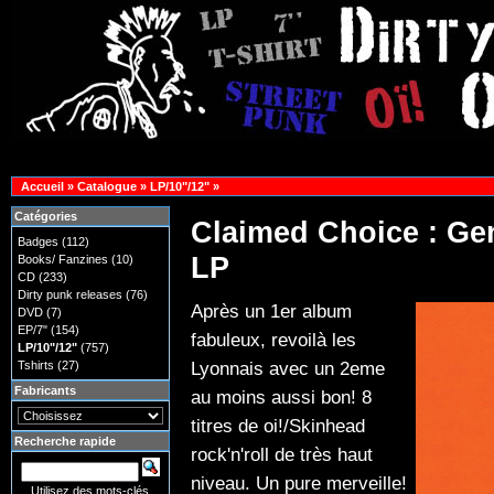
Accueil
»
Catalogue
»
LP/10"/12"
»
Catégories
Claimed Choice : Gen
Badges
(112)
LP
Books/ Fanzines
(10)
CD
(233)
Dirty punk releases
(76)
Après un 1er album
DVD
(7)
EP/7"
(154)
fabuleux, revoilà les
LP/10"/12"
(757)
Lyonnais avec un 2eme
Tshirts
(27)
Fabricants
au moins aussi bon! 8
titres de oi!/Skinhead
Recherche rapide
rock'n'roll de très haut
niveau. Un pure merveille!
Utilisez des mots-clés