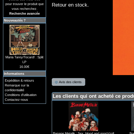
Retour en stock.
pour trouver le produit que
vous recherchez.
Recherche avancée
Nouveautés ?
Maria Tarey/Tocard! : Split
LP
16.00€
Informations
Expédition & retours
Avis des clients
Remarque sur la
confidentialité
Conditions d'utilisation
Les clients qui ont acheté ce prod
Contactez-nous
Banane Metalik : Sex, blood and gore'n'roll
Bo