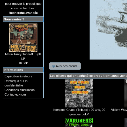
pour trouver le produit que
vous recherchez.
Recherche avancée
Nouveautés ?
Maria Tarey/Tocard! : Split
LP
16.00€
Avis des clients
Informations
Les clients qui ont acheté ce produit ont aussi ach
Expédition & retours
Remarque sur la
confidentialité
Conditions d'utilisation
Contactez-nous
Komptoir Chaos (Tribute) : 20 ans, 20
Violent Way
groupes doLP