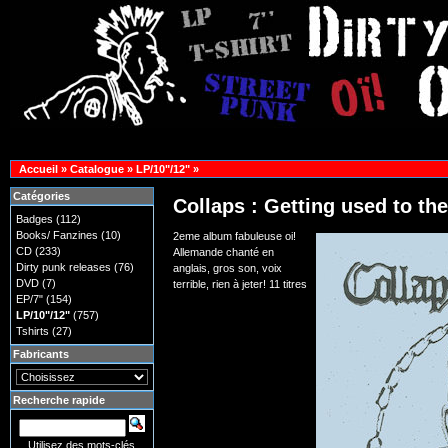
Accueil
»
Catalogue
»
LP/10"/12"
»
Catégories
Collaps : Getting used to the
Badges
(112)
Books/ Fanzines
(10)
2eme album fabuleuse oi!
CD
(233)
Allemande chanté en
Dirty punk releases
(76)
anglais, gros son, voix
DVD
(7)
terrible, rien à jeter! 11 titres
EP/7"
(154)
LP/10"/12"
(757)
Tshirts
(27)
Fabricants
Recherche rapide
Utilisez des mots-clés