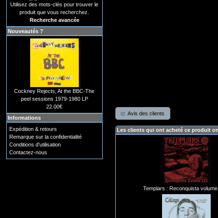
Utilisez des mots-clés pour trouver le
produit que vous recherchez.
Recherche avancée
Nouveautés ?
Cockney Rejects; At the BBC-The
peel sessions 1979-1980 LP
22.00€
Avis des clients
Informations
Expédition & retours
Les clients qui ont acheté ce produit o
Remarque sur la confidentialité
Conditions d'utilisation
Contactez-nous
Templars : Reconquista volume