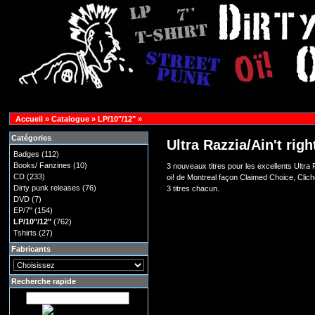
Accueil
»
Catalogue
»
LP/10"/12"
»
Catégories
Ultra Razzia/Ain't righ
Badges
(112)
Books/ Fanzines
(10)
3 nouveaux titres pour les excellents Ultra
CD
(233)
oi! de Montreal façon Claimed Choice, Clich
Dirty punk releases
(76)
3 titres chacun.
DVD
(7)
EP/7"
(154)
LP/10"/12"
(762)
Tshirts
(27)
Fabricants
Recherche rapide