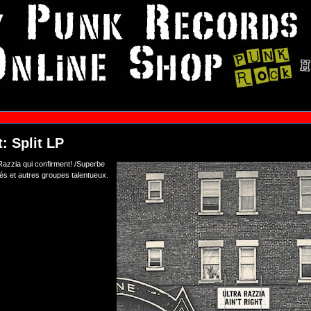
t: Split LP
 Razzia qui confirment! /Superbe
és et autres groupes talentueux.