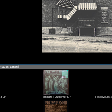
nt aussi acheté
 3 LP
Templars : Outremer LP
Fossoyeurs Se