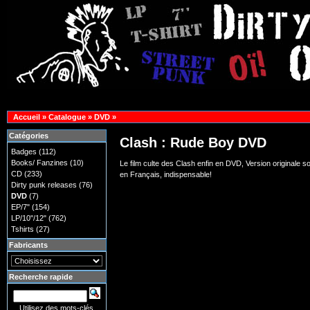
Accueil
»
Catalogue
»
DVD
»
Catégories
Clash : Rude Boy DVD
Badges
(112)
Books/ Fanzines
(10)
Le film culte des Clash enfin en DVD, Version originale so
CD
(233)
en Français, indispensable!
Dirty punk releases
(76)
DVD
(7)
EP/7"
(154)
LP/10"/12"
(762)
Tshirts
(27)
Fabricants
Recherche rapide
Utilisez des mots-clés