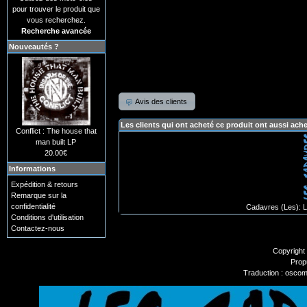
pour trouver le produit que
vous recherchez.
Recherche avancée
Nouveautés ?
Avis des clients
Les clients qui ont acheté ce produit ont aussi ach
Conflict : The house that
man built LP
20.00€
Informations
Expédition & retours
Remarque sur la
confidentialité
Cadavres (Les): L
Conditions d'utilisation
Contactez-nous
Copyright
Prop
Traduction : oscom