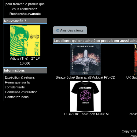
pour trouver le produit que
vous recherchez.
Recherche avancée
Nouveautés ?
Avis des clients
Les clients qui ont acheté ce produit ont aussi ach
Adicts (The) : 27 LP
18.00€
Informations
Expédition & retours
Sleazy Joke/ Burn at all/ Askida/ Fifo CD
UK Sub
Remarque sur la
confidentialité
Conditions d'utilisation
Contactez-nous
TULAVIOK: Tshirt Zob Music M
Panik
Copyright
Prop