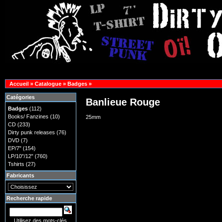
Accueil
»
Catalogue
»
Badges
»
Catégories
Banlieue Rouge
Badges
(112)
Books/ Fanzines
(10)
25mm
CD
(233)
Dirty punk releases
(76)
DVD
(7)
EP/7"
(154)
LP/10"/12"
(760)
Tshirts
(27)
Fabricants
Recherche rapide
Utilisez des mots-clés