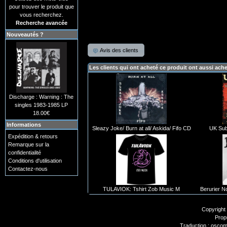
pour trouver le produit que
vous recherchez.
Recherche avancée
Nouveautés ?
Avis des clients
Les clients qui ont acheté ce produit ont aussi ach
Discharge : Warning : The
singles 1983-1985 LP
18.00€
Informations
Sleazy Joke/ Burn at all/ Askida/ Fifo CD
UK Sub
Expédition & retours
Remarque sur la
confidentialité
Conditions d'utilisation
Contactez-nous
TULAVIOK: Tshirt Zob Music M
Berurier No
Copyright
Prop
Traduction : oscom