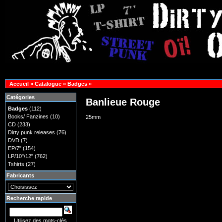
Accueil
»
Catalogue
»
Badges
»
Catégories
Banlieue Rouge
Badges
(112)
Books/ Fanzines
(10)
25mm
CD
(233)
Dirty punk releases
(76)
DVD
(7)
EP/7"
(154)
LP/10"/12"
(762)
Tshirts
(27)
Fabricants
Recherche rapide
Utilisez des mots-clés