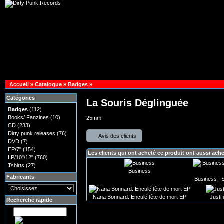
Accueil
»
Catalogue
»
Badges
»
Catégories
La Souris Déglinguée
Badges
(112)
Books/ Fanzines
(10)
25mm
CD
(233)
Dirty punk releases
(76)
Avis des clients
DVD
(7)
EP/7"
(154)
Les clients qui ont acheté ce produit ont aussi ach
LP/10"/12"
(760)
Tshirts
(27)
Business
Fabricants
Business : 
Nana Bonnard: Enculé tête de mort EP
Justif
Recherche rapide