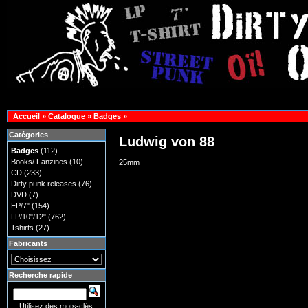
Accueil
»
Catalogue
»
Badges
»
Catégories
Ludwig von 88
Badges
(112)
Books/ Fanzines
(10)
25mm
CD
(233)
Dirty punk releases
(76)
DVD
(7)
EP/7"
(154)
LP/10"/12"
(762)
Tshirts
(27)
Fabricants
Recherche rapide
Utilisez des mots-clés