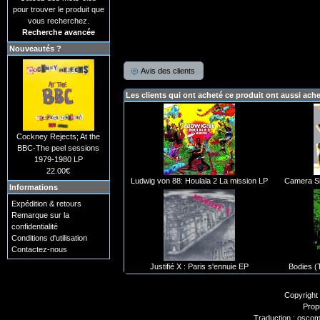
pour trouver le produit que
vous recherchez.
Recherche avancée
Nouveautés ?
Avis des clients
Les clients qui ont acheté ce produit ont aussi ach
Cockney Rejects; At the
BBC-The peel sessions
1979-1980 LP
22.00€
Ludwig von 88: Houlala 2 La mission LP
Camera Sil
Informations
Expédition & retours
Remarque sur la
confidentialité
Conditions d'utilisation
Contactez-nous
Justifié X : Paris s'ennuie EP
Bodies (T
Copyright
Prop
Traduction : oscom