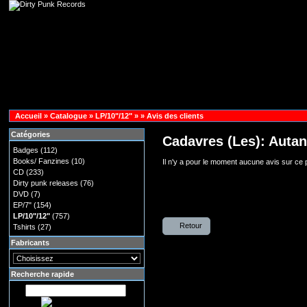
Accueil
»
Catalogue
»
LP/10"/12"
»
»
Avis des clients
Catégories
Cadavres (Les): Autan
Badges
(112)
Books/ Fanzines
(10)
Il n'y a pour le moment aucune avis sur ce p
CD
(233)
Dirty punk releases
(76)
DVD
(7)
EP/7"
(154)
LP/10"/12"
(757)
Retour
Tshirts
(27)
Fabricants
Recherche rapide