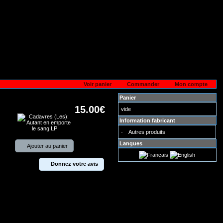
Voir panier
Commander
Mon compte
Panier
15.00€
vide
Information fabricant
-
Autres produits
Langues
Ajouter au panier
Donnez votre avis