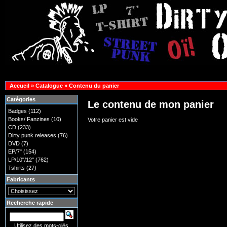
Accueil
»
Catalogue
»
Contenu du panier
Catégories
Le contenu de mon panier
Badges
(112)
Books/ Fanzines
(10)
Votre panier est vide
CD
(233)
Dirty punk releases
(76)
DVD
(7)
EP/7"
(154)
LP/10"/12"
(762)
Tshirts
(27)
Fabricants
Recherche rapide
Utilisez des mots-clés